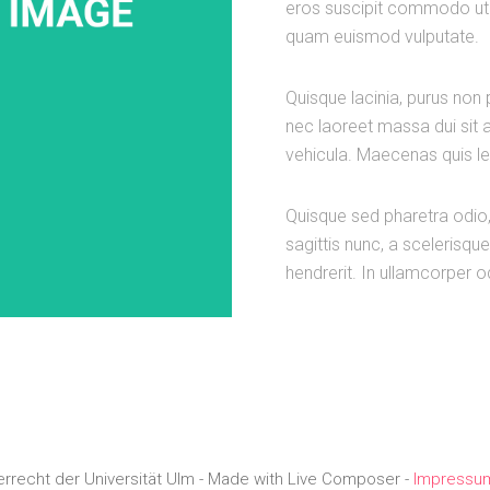
eros suscipit commodo ut tr
quam euismod vulputate.
Quisque lacinia, purus non 
nec laoreet massa dui sit 
vehicula. Maecenas quis l
Quisque sed pharetra odio,
sagittis nunc, a sceleri
hendrerit. In ullamcorper 
errecht der Universität Ulm - Made with Live Composer -
Impressu