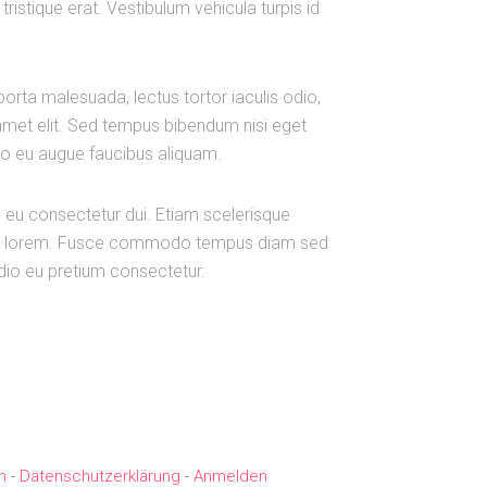
istique erat. Vestibulum vehicula turpis id
porta malesuada, lectus tortor iaculis odio,
amet elit. Sed tempus bibendum nisi eget
eo eu augue faucibus aliquam.
 eu consectetur dui. Etiam scelerisque
sque lorem. Fusce commodo tempus diam sed
odio eu pretium consectetur.
m
-
Datenschutzerklärung
-
Anmelden