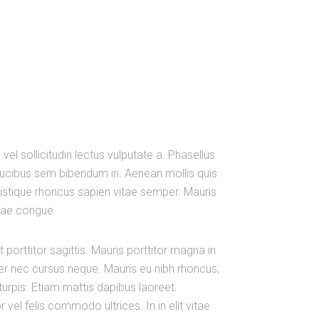
 vel sollicitudin lectus vulputate a. Phasellus
faucibus sem bibendum in. Aenean mollis quis
ristique rhoncus sapien vitae semper. Mauris
tae congue.
porttitor sagittis. Mauris porttitor magna in
er nec cursus neque. Mauris eu nibh rhoncus,
 turpis. Etiam mattis dapibus laoreet.
vel felis commodo ultrices. In in elit vitae