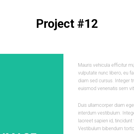
Project #12
Mauris vehicula efficitur mi,
vulputate nunc libero, eu 
diam sed cursus. Integer t
euismod venenatis sem vi
Duis ullamcorper diam eget 
interdum vestibulum. Integ
laoreet sapien id, tincidunt
Vestibulum bibendum tortor 